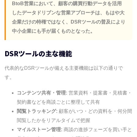
しますか？
BtoB営業において、顧客の購買行動データを活用
中小企業でもDSRツールは導入できます
したデータドリブンな営業アプローチは、もはや大
か？
企業だけの特権ではなく、DSRツールの普及により
DSRツール導入にITスキルは必要ですか？
中小企業にも手が届くものとなった。
買い手側にとってDSRのメリットは何です
か？
DSRツールの主な機能
まとめ：DSRツール比較と最適な選び方
セールスルーム機能搭載「リードダイナミ
代表的なDSRツールが備える主要機能は以下の通りで
クス」
す。
Company
Terms
コンテンツ共有・管理:
営業資料・提案書・見積書・
information
契約書などを商談ごとに整理して共有
閲覧トラッキング:
顧客がいつ・どの資料を・何分間
閲覧したかをリアルタイムで把握
マイルストーン管理:
商談の進捗フェーズを買い手と