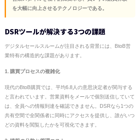
を大幅に向上させるテクノロジーである。
リードダイナミクス｜セールスルーム機能
搭載のAI営業自動化ツール
セールスルーム機能搭載「リードダイナミ
DSRツールが解決する3つの課題
クス」
デジタルセールスルームが注目される背景には、BtoB営
目的別おすすめDSRツール選定ガイド
業特有の構造的な課題があります。
目的A: とにかくコストを抑えてDSRを始め
たい
1. 購買プロセスの複雑化
目的B: 既存のSFA/CRMとの連携を最優先
したい
現代のBtoB購買では、平均6.8人の意思決定者が関与する
目的C: 国産ツールで日本語サポートを重視
と言われています。営業資料をメールで個別送信していて
したい
は、全員への情報到達を確認できません。DSRなら1つの
目的D: 見積作成から契約締結まで一気通貫
共有空間で全関係者に同時にアクセスを提供し、誰がいつ
で管理したい
どの資料を閲覧したかを可視化できます。
目的E: 大規模営業組織のイネーブルメント