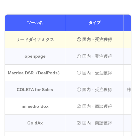
ツール名
タイプ
リードダイナミクス
① 国内・受注獲得
openpage
① 国内・受注獲得
Mazrica DSR（DealPods）
① 国内・受注獲得
COLETA for Sales
① 国内・受注獲得
株式
immedio Box
② 国内・商談獲得
GoldAx
② 国内・商談獲得