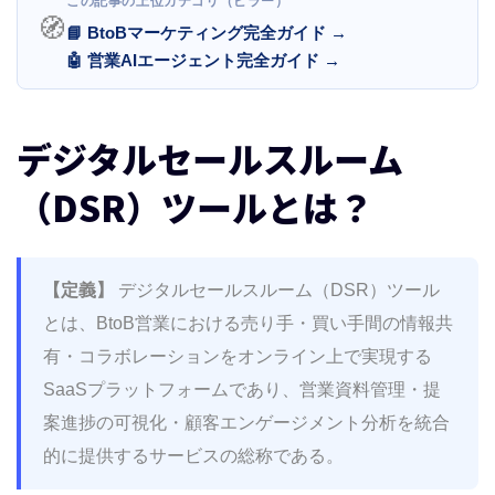
この記事の上位カテゴリ（ピラー）
🧭
DSRツールとSFA/CRMの違い
📘 BtoBマーケティング完全ガイド →
セールスルーム機能搭載「リードダイナミ
🤖 営業AIエージェント完全ガイド →
クス」
DSRツール選定で重視すべき5つの評価軸
デジタルセールスルーム
評価軸1: コンテンツ管理の柔軟性
（DSR）ツールとは？
評価軸2: 顧客エンゲージメント分析の深度
評価軸3: 既存ツールとの連携性
評価軸4: 導入コストとROI
【定義】
デジタルセールスルーム（DSR）ツール
評価軸5: UI/UXと導入ハードル
とは、BtoB営業における売り手・買い手間の情報共
国内外DSRツール厳選10選を徹底比較【2026年
有・コラボレーションをオンライン上で実現する
最新版】
SaaSプラットフォームであり、営業資料管理・提
タイプ別の整理（国内 / 海外 × 商談獲得型 /
案進捗の可視化・顧客エンゲージメント分析を統合
受注獲得型）
的に提供するサービスの総称である。
10ツール比較一覧表
openpage｜国産DSRのパイオニア