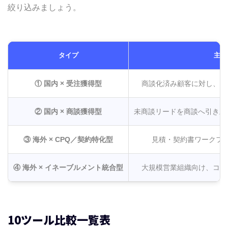
絞り込みましょう。
タイプ
主な
① 国内 × 受注獲得型
商談化済み顧客に対し、提
② 国内 × 商談獲得型
未商談リードを商談へ引き上
③ 海外 × CPQ／契約特化型
見積・契約書ワークフロ
④ 海外 × イネーブルメント統合型
大規模営業組織向け、コン
10ツール比較一覧表