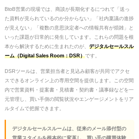
Mazrica DSR（DealPods）｜Mazrica
BtoB営業の現場では、商談が長期化するにつれて「送っ
Sales連携で即戦力
た資料が見られているのか分からない」「社内稟議の進捗
Salesforce Sales Cloud｜エンタープライズ
が見えない」「複数の意思決定者への情報共有が煩雑」と
級の統合プラットフォーム
いった課題が日常的に発生しています。これらの問題を根
GoldAx｜営業DX特化のオールインワン
本から解決するために生まれたのが、
デジタルセールスル
COLETA for Sales｜デジタルセールスナビ
ーム（Digital Sales Room：DSR）
です。
ゲーション
DSRツールは、営業担当者と見込み顧客が共同でアクセ
immedio Box｜未商談顧客向けの商談獲得
スできるオンライン上の専用空間を提供します。この空間
型DSR
内で営業資料・提案書・見積書・契約書・議事録などを一
DealHub｜CPQ+DSRの統合プラットフォ
元管理し、買い手側の閲覧状況やエンゲージメントをリア
ーム
ルタイムで把握できます。
ClientPoint｜提案書〜契約書ワークフロー
を統合（海外）
デジタルセールスルームは、従来のメール添付型の
Highspot｜世界トップクラスのセールスイ
営業スタイルを根本的に変革し、買い手の購買体験
ネーブルメント