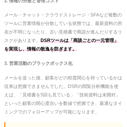
を強化したい
2. 情報の分散と管理コスト
DSR導入の成功事例
メール・チャット・クラウドストレージ・SFAなど複数の
成功パターン1: 商談サイクルの短縮（IT・
ツールに営業情報が分散している状態では、最新資料の所
SaaS企業）
在が不明になったり、古い見積書で商談が進んだりするリ
成功パターン2: 受注率の向上（製造業・メ
スクがあります。
DSRツールは「商談ごとの一元管理」
ーカー）
を実現し、情報の散逸を防ぎます。
成功パターン3: 営業の属人化解消（コンサ
ルティング企業）
3. 営業活動のブラックボックス化
よくある質問（FAQ）
デジタルセールスルーム（DSR）ツールと
メールを送った後、顧客がどの程度関心を持っているかは
は何ですか？
従来は把握できませんでした。DSRの閲覧分析機能を使
DSRツールの料金相場はいくらですか？
えば、「見積書を5回も見ている」「技術資料は未開封」
DSRツールとSFA/CRMの違いは何です
といった顧客の関心度合いを数値で把握でき、最適なタイ
か？
ミングでのフォローアップが可能になります。
DSRツール導入で受注率はどれくらい改善