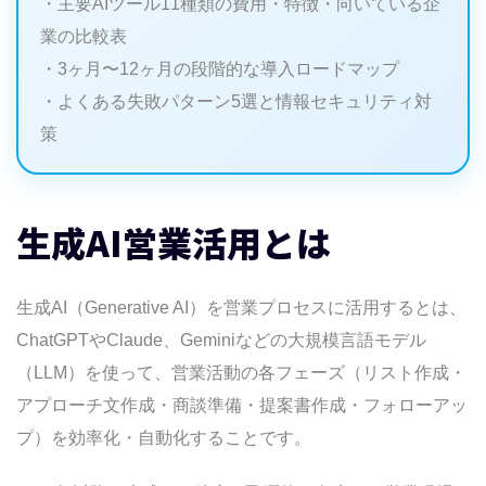
・主要AIツール11種類の費用・特徴・向いている企
アリング
業の比較表
生成AIを活用した営業活動の具体的な事例15選
・3ヶ月〜12ヶ月の段階的な導入ロードマップ
事例1：新規開拓メール（フォーム営業）の
・よくある失敗パターン5選と情報セキュリティ対
文面自動生成
策
事例2：AIフォーム営業ツールによる自動送
信
事例3：商談前の企業調査・サマリ自動生成
生成AI営業活用とは
事例4：提案書スライドの自動下書き
事例5：商談録音の自動文字起こし・要約・
ネクストアクション抽出
生成AI（Generative AI）を営業プロセスに活用するとは、
事例6：インサイドセールスのスクリプト自
ChatGPTやClaude、Geminiなどの大規模言語モデル
動最適化
（LLM）を使って、営業活動の各フェーズ（リスト作成・
事例7：フォローアップメールの自動パーソ
アプローチ文作成・商談準備・提案書作成・フォローアッ
ナライズ
プ）を効率化・自動化することです。
事例8：競合比較資料の自動作成