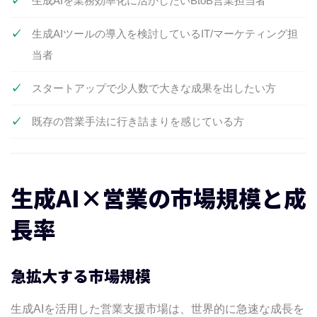
生成AIを業務効率化に活かしたいBtoB営業担当者
効果的な生成AI営業活用の戦略
戦略設計の基本
生成AIツールの導入を検討しているIT/マーケティング担
ターゲット選定のコツ
当者
アプローチ手法の選択
スタートアップで少人数で大きな成果を出したい方
成功事例とベストプラクティス
事例A：中堅SaaS企業の営業効率3倍化
既存の営業手法に行き詰まりを感じている方
事例B：スタートアップのフォーム営業×生
成AI活用
成功要因の分析
生成AI×営業の市場規模と成
今すぐAI営業革命を始めよう！
長率
よくある質問（FAQ）
まとめ
ContactUs
急拡大する市場規模
この記事をみた方は
生成AIを活用した営業支援市場は、世界的に急速な成長を
下記の様な記事も読んでいます。