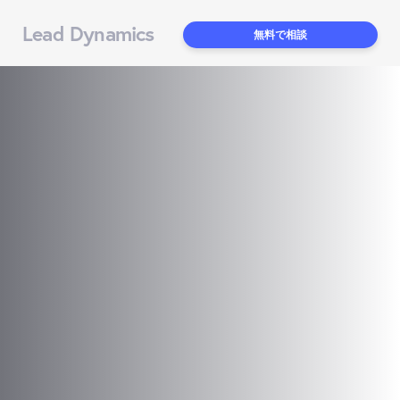
Lead Dynamics
無料で相談
生成AI営業活用事例15選
【2026年最新】成功パター
ンと導入手順を徹底解説
KEY WORD
生成AI 営業
KEY WORD2
AI営業ツール