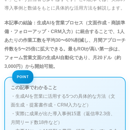
生成AI×営業の市場規模と成長率
導入事例と数値をもとに具体的な活用方法を解説します。
急拡大する市場規模
日本市場でのトレンド
本記事の結論：生成AIを営業プロセス（文面作成・商談準
競合他社との差別化が急務な理由
備・フォローアップ・CRM入力）に統合することで、1人
今すぐAI営業革命を始めよう！
あたりの作業工数を平均30〜60%削減し、月間アプローチ
生成AI 営業 活用 事例の基礎知識と市場動向
件数を5〜25倍に拡大できる。最もROIが高い第一歩は、
定義と重要性
フォーム営業文面の生成AI自動化であり、月20ドル（約
対象となる業界・企業
3,000円）から開始可能。
生成AIを営業に使う5つの方法
方法1：メール文・フォーム営業文の自動生
この記事でわかること
成
・生成AIを営業に活用する5つの具体的な方法（文
方法2：提案書・資料の自動作成
面生成・提案書作成・CRM入力など）
方法3：CRMデータの自動入力・分析
・実際に成果が出た導入事例15選（返信率2.3倍、
方法4：商談サポートと反論処理の強化
月間リード数18件など）
方法5：ターゲットリストの自動作成・スコ