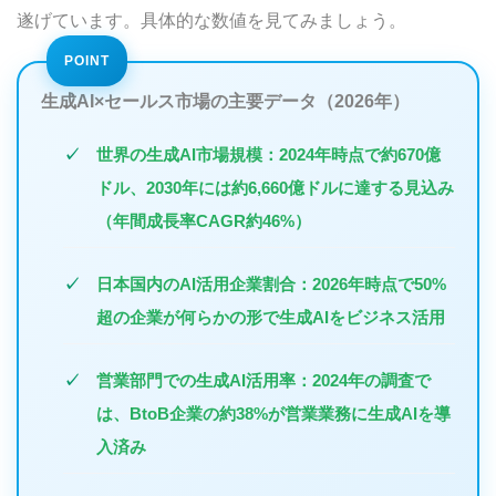
遂げています。具体的な数値を見てみましょう。
Company
Terms
information
生成AI×セールス市場の主要データ（2026年）
世界の生成AI市場規模
：2024年時点で約670億
ドル、2030年には約6,660億ドルに達する見込み
（年間成長率CAGR約46%）
日本国内のAI活用企業割合
：2026年時点で50%
超の企業が何らかの形で生成AIをビジネス活用
営業部門での生成AI活用率
：2024年の調査で
は、BtoB企業の約38%が営業業務に生成AIを導
入済み