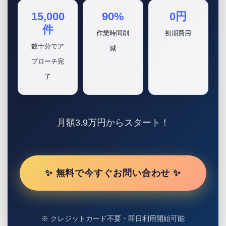
15,000
90%
0円
件
作業時間削
初期費用
数十分でア
減
プローチ完
了
月額3.9万円からスタート！
✨ 無料で今すぐお問い合わせ ✨
※ クレジットカード不要・即日利用開始可能