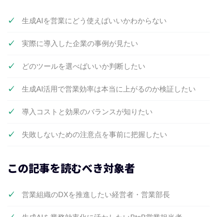
なぜフォーム営業に生成AIが有効なのか
生成AIを営業にどう使えばいいかわからない
リードダイナミクスとは
生成AI×リードダイナミクスの組み合わせ活
実際に導入した企業の事例が見たい
用法
生成AI導入のロードマップ（3ヶ月・6ヶ月・12
どのツールを選べばいいか判断したい
ヶ月計画）
生成AI活用で営業効率は本当に上がるのか検証したい
第1フェーズ（〜3ヶ月）：スモールスター
トと効果実証
導入コストと効果のバランスが知りたい
第2フェーズ（3〜6ヶ月）：全社展開と標
失敗しないための注意点を事前に把握したい
準化
第3フェーズ（6〜12ヶ月）：高度化・自動
この記事を読むべき対象者
化・AIエージェント活用
生成AI 営業 活用 事例における課題と解決策
営業組織のDXを推進したい経営者・営業部長
よくある課題
解決に向けたアプローチ