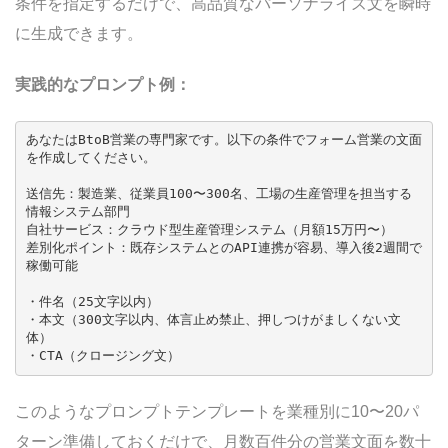
条件を指定するだけで、高品質なパーソナライズ文を瞬時
に生成できます。
実践的なプロンプト例：
あなたはBtoB営業の専門家です。以下の条件でフォーム営業の文面
を作成してください。

送信先：製造業、従業員100〜300名、工場の生産管理を担当する
情報システム部門

自社サービス：クラウド型生産管理システム（月額15万円〜）

差別化ポイント：既存システムとのAPI連携が容易、導入後2週間で
稼働可能

・件名（25文字以内）

・本文（300文字以内、体言止め禁止、押しつけがましくない文
体）

このようなプロンプトテンプレートを業種別に10〜20パ
ターン準備しておくだけで、月数百件分の営業文面を数十