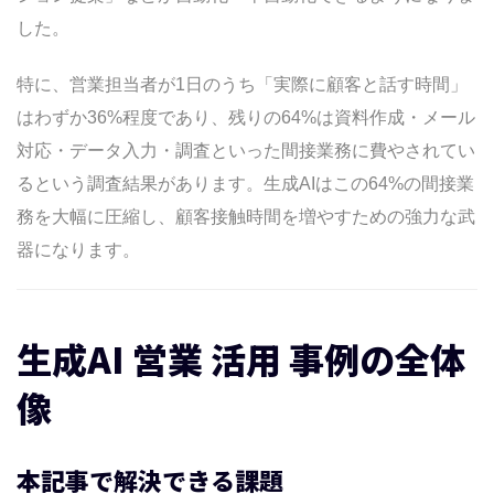
よくある失敗パターン5選と対策
した。
失敗パターン1：「ChatGPTを入れた」だ
けで終わる
特に、営業担当者が1日のうち「実際に顧客と話す時間」
失敗パターン2：AI生成文をそのまま使い、
はわずか36%程度であり、残りの64%は資料作成・メール
品質問題が発生
対応・データ入力・調査といった間接業務に費やされてい
失敗パターン3：全部AIに任せようとする
るという調査結果があります。生成AIはこの64%の間接業
失敗パターン4：KPIを設定せず、効果検証
務を大幅に圧縮し、顧客接触時間を増やすための強力な武
できない
器になります。
失敗パターン5：情報セキュリティの軽視
ROI計算シミュレーション
生成AI 営業 活用 事例の全体
シミュレーション条件
月次コスト
像
月次削減工数と換算コスト
ROI計算結果
本記事で解決できる課題
フォーム営業×生成AIの相性の良いコンビ