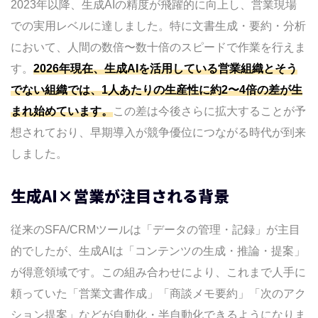
2023年以降、生成AIの精度が飛躍的に向上し、営業現場
事例9：SNS（LinkedIn・X）投稿コンテン
での実用レベルに達しました。特に文書生成・要約・分析
ツの量産
において、人間の数倍〜数十倍のスピードで作業を行えま
事例10：展示会後のフォロー文面の一括生
す。
2026年現在、生成AIを活用している営業組織とそう
成
でない組織では、1人あたりの生産性に約2〜4倍の差が生
事例11：RFP（提案依頼書）への回答自動
まれ始めています。
この差は今後さらに拡大することが予
生成
想されており、早期導入が競争優位につながる時代が到来
事例12：電話営業（テレアポ）の反論処理
しました。
集自動作成
事例13：AIチャットボットによる商談前の
生成AI×営業が注目される背景
ヒアリング自動化
事例14：リード育成メール（ナーチャリン
従来のSFA/CRMツールは「データの管理・記録」が主目
グ）の自動パーソナライズ
的でしたが、生成AIは「コンテンツの生成・推論・提案」
事例15：営業担当の週次レポート自動生成
が得意領域です。この組み合わせにより、これまで人手に
生成AI営業ツール比較表
頼っていた「営業文書作成」「商談メモ要約」「次のアク
導入前の準備チェックリスト
ション提案」などが自動化・半自動化できるようになりま