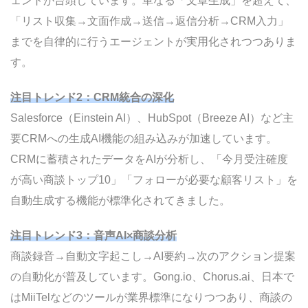
ェントが台頭しています。単なる「文章生成」を超えて、
「リスト収集→文面作成→送信→返信分析→CRM入力」
までを自律的に行うエージェントが実用化されつつありま
す。
注目トレンド2：CRM統合の深化
Salesforce（Einstein AI）、HubSpot（Breeze AI）など主
要CRMへの生成AI機能の組み込みが加速しています。
CRMに蓄積されたデータをAIが分析し、「今月受注確度
が高い商談トップ10」「フォローが必要な顧客リスト」を
自動生成する機能が標準化されてきました。
注目トレンド3：音声AI×商談分析
商談録音→自動文字起こし→AI要約→次のアクション提案
の自動化が普及しています。Gong.io、Chorus.ai、日本で
はMiiTelなどのツールが業界標準になりつつあり、商談の