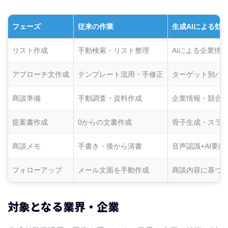
フェーズ
従来の作業
生成AIによる効
リスト作成
手動検索・リスト整理
AIによる企業情
アプローチ文作成
テンプレート流用・手修正
ターゲット別パ
商談準備
手動調査・資料作成
企業情報・競合
提案書作成
0からの文書作成
骨子生成・スラ
商談メモ
手書き・後から清書
音声認識+AI要約
フォローアップ
メール文面を手動作成
商談内容に基づ
対象となる業界・企業