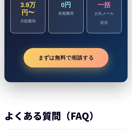
3.9万
0円
一括
円〜
初期費用
お礼メール
月額費用
送信
まずは無料で相談する
よくある質問（FAQ）