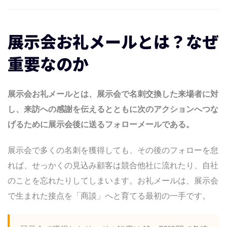
送信を自動化・仕組み化する
展示会後のお礼メール・追客を自動化
展示会お礼メールとは？なぜ
よくある質問（FAQ）
まとめ
重要なのか
ContactUs
この記事をみた方は
展示会お礼メールとは、展示会で名刺交換した来場者に対
下記の様な記事も読んでいます。
し、来訪への感謝を伝えるとともに次のアクションへつな
Company
げるために展示会後に送るフォローメールである。
Terms
information
展示会で多くの名刺を獲得しても、その後のフォローを怠
れば、せっかくの見込み顧客は競合他社に流れたり、自社
のことを忘れたりしてしまいます。お礼メールは、展示会
で生まれた接点を「商談」へと育てる最初の一手です。