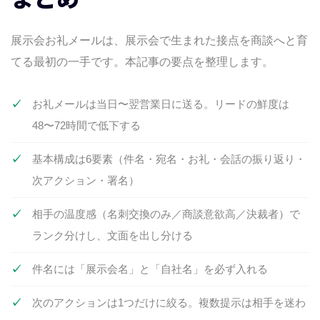
展示会お礼メールは、展示会で生まれた接点を商談へと育
てる最初の一手です。本記事の要点を整理します。
お礼メールは当日〜翌営業日に送る。リードの鮮度は
48〜72時間で低下する
基本構成は6要素（件名・宛名・お礼・会話の振り返り・
次アクション・署名）
相手の温度感（名刺交換のみ／商談意欲高／決裁者）で
ランク分けし、文面を出し分ける
件名には「展示会名」と「自社名」を必ず入れる
次のアクションは1つだけに絞る。複数提示は相手を迷わ