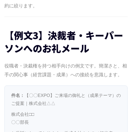
約に絞ります。
【例文3】決裁者・キーパー
ソンへのお礼メール
役職者・決裁権を持つ相手向けの例文です。簡潔さと、相
手の関心事（経営課題・成果）への接続を意識します。
件名：
【〇〇EXPO】ご来場の御礼と（成果テーマ）の
ご提案｜株式会社△△
株式会社□□
〇〇部長