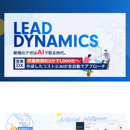
KEY WORD2
展示会 お礼メール 例文
INDUSTRY
BtoBセールス