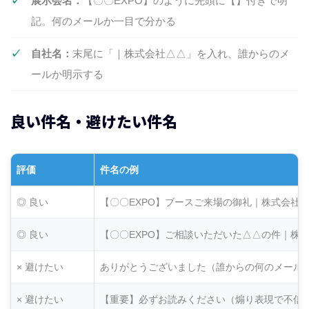
展示会名：
【〇〇EXPO】のように先頭に【】付きで明
記。何のメールか一目で分かる
自社名：
末尾に「｜株式会社△△」を入れ、誰からのメ
ールか明示する
良い件名・避けたい件名
評価
件名の例
◎ 良い
【〇〇EXPO】ブースご来場の御礼｜株式会社
◎ 良い
【〇〇EXPO】ご相談いただいた△△の件｜株式
× 避けたい
ありがとうございました（誰からの何のメール
× 避けたい
【重要】必ずお読みください（煽り表現で不信