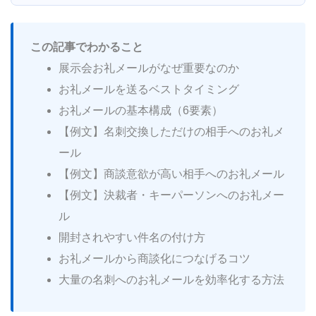
展示会お礼メールの基本構成（6要素）
【例文1】名刺交換しただけの相手へのお礼メー
この記事でわかること
ル
【例文2】商談意欲が高い相手へのお礼メール
展示会お礼メールがなぜ重要なのか
【例文3】決裁者・キーパーソンへのお礼メール
お礼メールを送るベストタイミング
開封されやすい件名の付け方
お礼メールの基本構成（6要素）
【例文】名刺交換しただけの相手へのお礼メ
件名に必ず入れる2要素
ール
良い件名・避けたい件名
お礼メールから商談化につなげるコツ
【例文】商談意欲が高い相手へのお礼メール
【例文】決裁者・キーパーソンへのお礼メー
コツ1：次のアクションは1つだけにする
ル
コツ2：温度感ランクで文面を出し分ける
開封されやすい件名の付け方
コツ3：当日の会話を1文入れる
お礼メールから商談化につなげるコツ
コツ4：日程調整リンクで往復回数を減らす
大量の名刺へのお礼メールを効率化する方法
大量の名刺へのお礼メールを効率化する方法
テンプレート＋差し込みで効率化