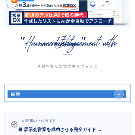
"Human Enhancement with creativity."
体験を豊かに世の中を滑らかに
目次
展示会お礼メールとは？なぜ重要なのか
お礼メールを送る3つの目的
展示会お礼メールを送るベストタイミング
この記事の上位ガイド
🧭
二段階送信が効果的
📘 展示会営業を成功させる完全ガイド →