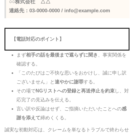
○○株式会社 △△
連絡先：03-0000-0000 / info@example.com
【電話対応のポイント】
まず
相手の話を最後まで遮らずに聞き
、事実関係を
確認する。
「このたびはご不快な思いをおかけし、誠に申し訳
ございません」と
速やかに謝罪
する。
その場で
NGリストへの登録と再送停止を約束
し、対
応完了の見込みを伝える。
言い訳や反論はせず、ご指摘いただいたことへの
感
謝を添えて
締めくくる。
誠実な初動対応は、クレームを単なるトラブルで終わらせ