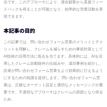
法です。このアプローチにより、潜在顧客から直接フィー
ル・電話）
ドバックを得ることが可能となり、効率的な営業活動を実
クレームを減らすための事前対策
現できます。
対策の重要性
拒否していないかの確認
本記事の目的
企業に合わせた文面の考案
営業代行業者の活用
この記事では、問い合わせフォーム営業のメリットとデメ
AIを活用したクレーム回避の方法
リットを理解し、クレームを減らすための事前対策として
AIの活用概要
AI技術の活用方法に焦点を当てます。具体的には、AIを活
AIツール「リードダイナミクス」でクレー
用したクレーム自動除外の仕組みや、成功事例を紹介し、
ム自動回避
読者が問い合わせフォーム営業をより効果的に行えるよう
メリットとデメリット
にするための知識を提供します。 問い合わせフォーム営
AIツールによるクレーム発生の最小化
業は、正確なターゲット設定と適切なメッセージングが重
効率的な営業のためのAIツール活用
要です。不適切なアプローチはクレームの原因となり得る
フォーム営業ツール導入時の注意点
ため、
問い合わせフォーム営業の例文