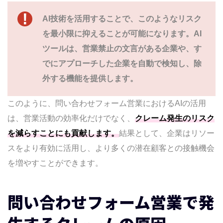
フォーム営業の文面を作成する時に気をつ
AI技術を活用することで、このようなリスク
けてほしい点(例文あり)
を最小限に抑えることが可能になります。AI
適切な文字数は？
ツールは、営業禁止の文言がある企業や、す
問い合わせフォーム営業の返信率を高めるコツ
でにアプローチした企業を自動で検知し、除
まとめ
外する機能を提供します。
問い合わせフォーム自動送信AIツールの「リード
ダイナミクス」とは
このように、問い合わせフォーム営業におけるAIの活用
AIツールを使う事で大幅な時間短縮になり
は、営業活動の効率化だけでなく、
クレーム発生のリスク
ます
を減らすことにも貢献します。
結果として、企業はリソー
リードタイムも大幅削減へ
スをより有効に活用し、より多くの潜在顧客との接触機会
問い合わせフォーム自動送信AIツールの「リード
を増やすことができます。
ダイナミクス」の特徴
送信成功率 約70%〜80%
問い合わせフォーム営業で発
営業禁止は自動除外
フォーム付近に営業禁止文言がある場合、