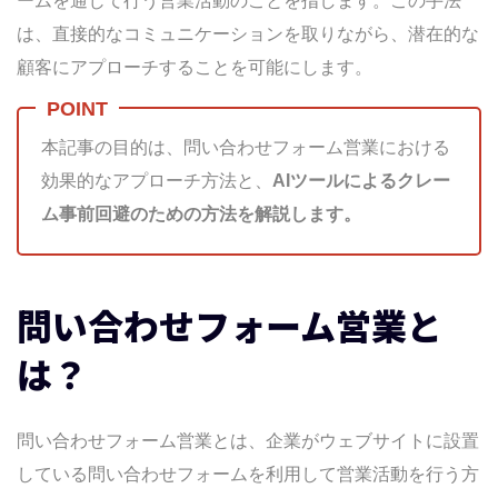
ームを通じて行う営業活動のことを指します。この手法
一度断られた企業に再度送付する
は、直接的なコミュニケーションを取りながら、潜在的な
既存顧客への不適切な送付
顧客にアプローチすることを可能にします。
相手に寄り添わない文面
何回も同じ文面を送ってしまう。
クレームを減らすための事前対策
本記事の目的は、問い合わせフォーム営業における
問い合わせフォーム営業は違法？知っておくべき
効果的なアプローチ方法と、
AIツールによるクレー
法的リスク
ム事前回避のための方法を解説します。
特定電子メール法との関係
「営業お断り」と明記されたフォームへの
問い合わせフォーム営業と
送信
個人情報の取り扱いにも配慮を
は？
クレーム発生時の効果的な対応方法
電話でのクレーム対応のポイント
問い合わせフォーム営業とは、企業がウェブサイトに設置
メールでのクレーム対応のポイント
している問い合わせフォームを利用して営業活動を行う方
そのまま使えるクレーム謝罪文例（メー