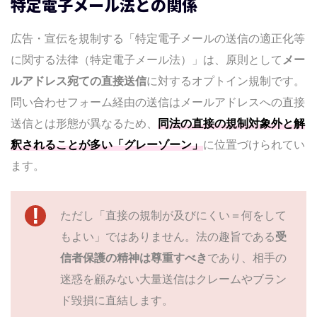
特定電子メール法との関係
広告・宣伝を規制する「特定電子メールの送信の適正化等
に関する法律（特定電子メール法）」は、原則として
メー
ルアドレス宛ての直接送信
に対するオプトイン規制です。
問い合わせフォーム経由の送信はメールアドレスへの直接
送信とは形態が異なるため、
同法の直接の規制対象外と解
釈されることが多い「グレーゾーン」
に位置づけられてい
ます。
ただし「直接の規制が及びにくい＝何をして
もよい」ではありません。法の趣旨である
受
信者保護の精神は尊重すべき
であり、相手の
迷惑を顧みない大量送信はクレームやブラン
ド毀損に直結します。